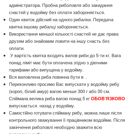
адміністратора. Пробна риболовля або закидання
снастей у водойму без оплати забороняється.
Один квиток дійсний на одного рибалки. Передача
квитка іншому рибалці забороняється.
Використання меншої кількості снастей не дає права
друзям або знайомим ловити на іншу снасть без
оплати.
У вартість квитка входить вилов риби до 5-ти кг. Вага
понад ліміт має бути оплачена згідно з діючими
тарифами або випущена у водойму.
Вся виловлена риба повинна бути в .
Переконливо просимо Вас випускати у водойму рибу
(короп, білий амур) вагою менше 300 г або 30 см.
Спіймана велика риба вагою понад 5 кг
ОБОВ’ЯЗКОВО
випускається назад у водойму.
Самостійно готувати спійману рибу, можна лише після
контрольного зважування її працівником водойми. Після
закінчення риболовлі необхідно зважити всю