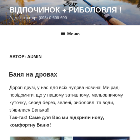
Перейти
ВІДПОЧИНОК + РИБОЛОВЛЯ !
к
Адміністратор: (098) 0-699-699
содержимому
Меню
АВТОР:
ADMIN
Баня на дровах
Дорогі друзі, у нас для всіх чудова новина! Ми раді
повідомити, що у нашому затишному, мальовничому
куточку, серед берез, зелені, риболовлі та води,
з’явилася Банька!!!
Так-так! Саме для Вас ми відкрили нову,
комфортну Баню!