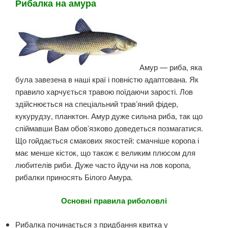
Рибалка на амура
Амур — риба, яка
була завезена в наші краї і повністю адаптована. Як
правило харчується травою поїдаючи зарості. Лов
здійснюється на спеціальний трав’яний фідер,
кукурудзу, планктон. Амур дуже сильна риба, так що
спіймавши Вам обов’язково доведеться позмагатися.
Що гойдається смакових якостей: смачніше коропа і
має менше кісток, що також є великим плюсом для
любителів риби. Дуже часто йдучи на лов коропа,
рибалки приносять Білого Амура.
Основні правила риболовлі
Рибалка починається з придбання квитка у