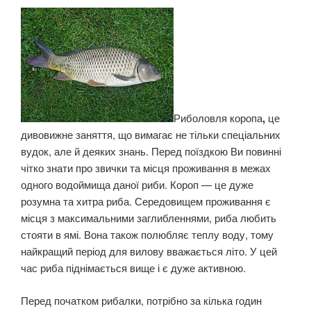
Риболовля коропа
,
це
дивовижне заняття, що вимагає не тільки спеціальних
вудок, але й деяких знань. Перед поїздкою Ви повинні
чітко знати про звички та місця проживання в межах
одного водоймища даної риби. Короп — це дуже
розумна та хитра риба. Середовищем проживання є
місця з максимальними заглибленнями, риба любить
стояти в ямі. Вона також полюбляє теплу воду, тому
найкращий період для вилову вважається літо. У цей
час риба піднімається вище і є дуже активною.
Перед початком рибалки, потрібно за кілька годин